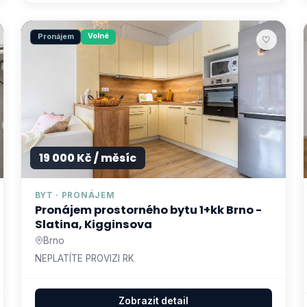
Volné
Pronájem
♡
19 000 Kč / měsíc
BYT · PRONÁJEM
Pronájem prostorného bytu 1+kk Brno -
Slatina, Kigginsova
Brno
NEPLATÍTE PROVIZI RK
Zobrazit detail