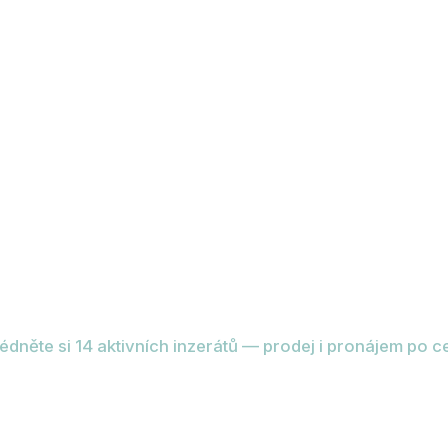
ní nabídka nemo
édněte si 14 aktivních inzerátů — prodej i pronájem po c