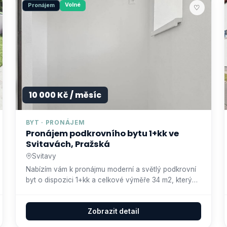
Volné
Pronájem
♡
10 000 Kč / měsíc
BYT · PRONÁJEM
Pronájem podkrovního bytu 1+kk ve
Svitavách, Pražská
Svitavy
Nabízím vám k pronájmu moderní a světlý podkrovní
byt o dispozici 1+kk a celkové výměře 34 m2, který
se nachází ve 3.…
Zobrazit detail