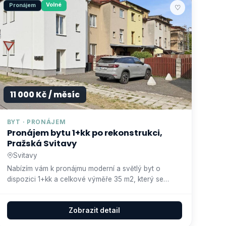
Volné
Pronájem
♡
11 000 Kč / měsíc
BYT · PRONÁJEM
Pronájem bytu 1+kk po rekonstrukci,
Pražská Svitavy
Svitavy
Nabízím vám k pronájmu moderní a světlý byt o
dispozici 1+kk a celkové výměře 35 m2, který se
nachází ve 2. NP domu na…
Zobrazit detail