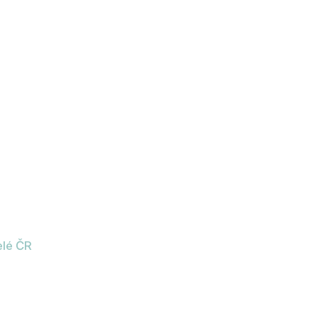
vitostí
elé ČR