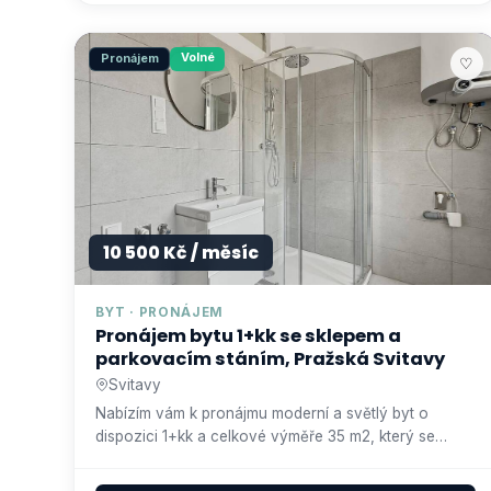
Volné
Pronájem
♡
10 500 Kč / měsíc
BYT · PRONÁJEM
Pronájem bytu 1+kk se sklepem a
parkovacím stáním, Pražská Svitavy
Svitavy
Nabízím vám k pronájmu moderní a světlý byt o
dispozici 1+kk a celkové výměře 35 m2, který se
nachází ve vyvýšeném 1.…