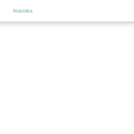
Nabídka
Služby
O nás
Kontakt
Financování