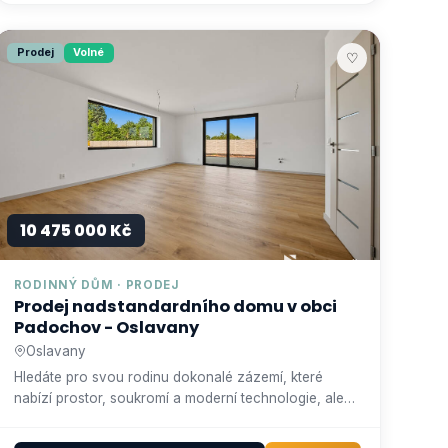
Prodej
Volné
♡
10 475 000 Kč
RODINNÝ DŮM · PRODEJ
Prodej nadstandardního domu v obci
Padochov - Oslavany
Oslavany
Hledáte pro svou rodinu dokonalé zázemí, které
nabízí prostor, soukromí a moderní technologie, ale
nechcete slevit z p…