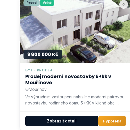
Prodej
Volné
♡
9 800 000 Kč
BYT · PRODEJ
Prodej moderní novostavby 5+kk v
Mouřínově
Mouřínov
Ve výhradním zastoupení nabízíme moderní patrovou
novostavbu rodinného domu 5+KK v klidné obci
Mouřínov. Obec Mouřínov…
Zobrazit detail
Hypotéka