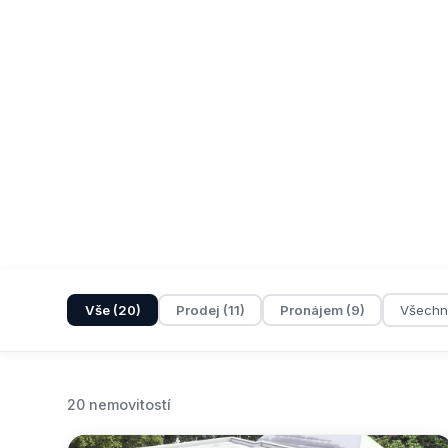
Vše (20)
Prodej (11)
Pronájem (9)
20 nemovitostí