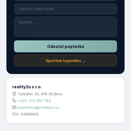
Odeslat poptávku
Spočítat hypotéku →
reality2u s.r.o.
Tolstého 35, 616 00 Brno
+420 722 967 163
asistentka@reality2u.cz
IČO: 04690915