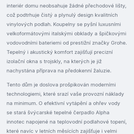
interiér domu neobsahuje žádné přechodové lišty,
což podtrhuje čistý a plynulý design kvalitních
vinylových podlah. Koupelny se pyšní luxusními
velkoformátovými italskými obklady a špičkovými
vodovodními bateriemi od prestižní značky Grohe.
Tepelný i akustický komfort zajišťují precizní
izolační okna s trojskly, na kterých je již
nachystána příprava na předokenní žaluzie.
Tento dům je doslova prošpikován moderními
technologiemi, které srazí vaše provozní náklady
na minimum. O efektivní vytápění a ohřev vody
se stará švýcarské tepelné čerpadlo Alpha
innotec napojené na teplovodní podlahové topení,
které navíc v letních měsících zajišťuje i velmi