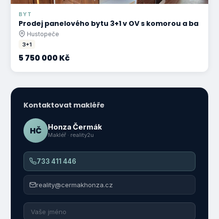
BYT
Prodej panelového bytu 3+1 v OV s komorou a ba
Hustopeče
3+1
5 750 000 Kč
Kontaktovat makléře
Honza Čermák
HČ
Makléř · reality2u
733 411 446
reality@cermakhonza.cz