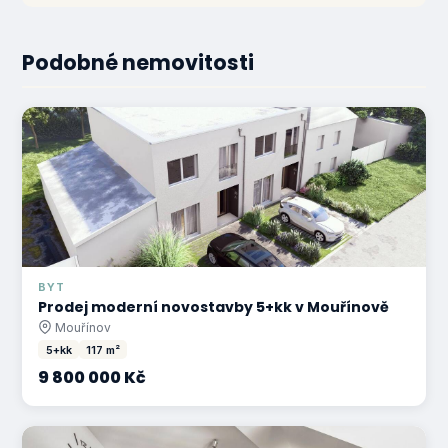
Podobné nemovitosti
BYT
Prodej moderní novostavby 5+kk v Mouřínově
Mouřínov
5+kk
117 m²
9 800 000 Kč