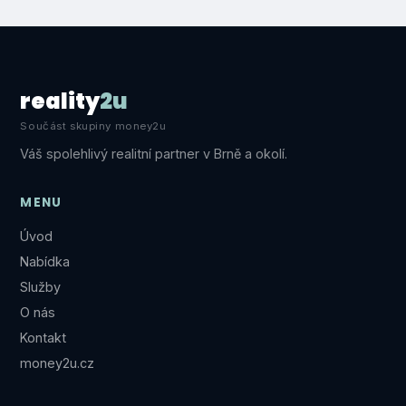
reality
2u
Součást skupiny money2u
Váš spolehlivý realitní partner v Brně a okolí.
MENU
Úvod
Nabídka
Služby
O nás
Kontakt
money2u.cz