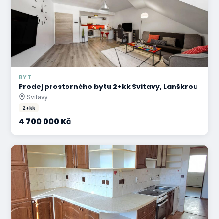
BYT
Prodej prostorného bytu 2+kk Svitavy, Lanškrou
Svitavy
2+kk
4 700 000 Kč