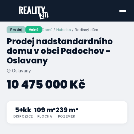
Domů
/
Nabídka
/ Rodinný dům
Prodej
Volné
Prodej nadstandardního
domu v obci Padochov -
Oslavany
Oslavany
10 475 000 Kč
5+kk
109 m²
239 m²
DISPOZICE
PLOCHA
POZEMEK