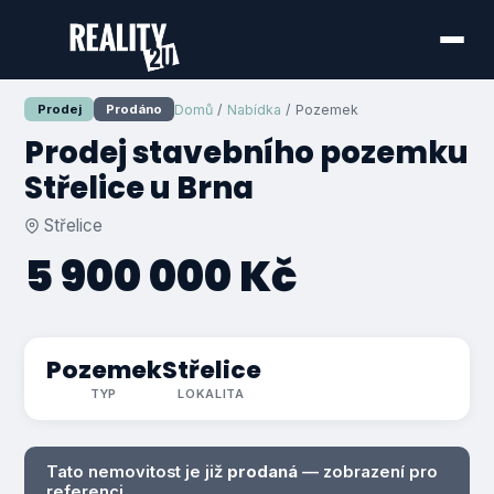
Domů
/
Nabídka
/ Pozemek
Prodej
Prodáno
Prodej stavebního pozemku
Střelice u Brna
Střelice
5 900 000 Kč
Pozemek
Střelice
TYP
LOKALITA
Tato nemovitost je již
prodaná
— zobrazení pro
referenci.