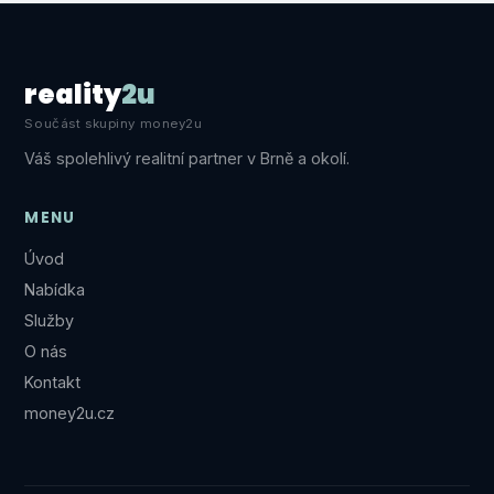
reality
2u
Součást skupiny money2u
Váš spolehlivý realitní partner v Brně a okolí.
MENU
Úvod
Nabídka
Služby
O nás
Kontakt
money2u.cz