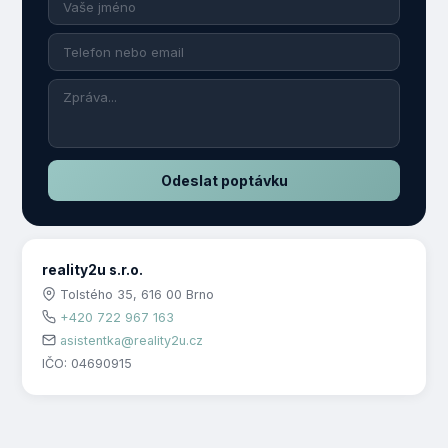
Odeslat poptávku
reality2u s.r.o.
Tolstého 35, 616 00 Brno
+420 722 967 163
asistentka@reality2u.cz
IČO: 04690915