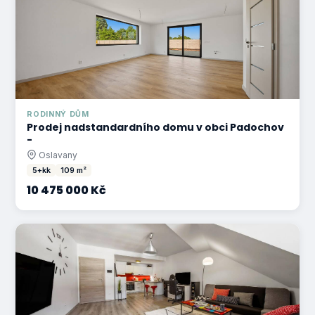
RODINNÝ DŮM
Prodej nadstandardního domu v obci Padochov
-
Oslavany
5+kk
109 m²
10 475 000 Kč