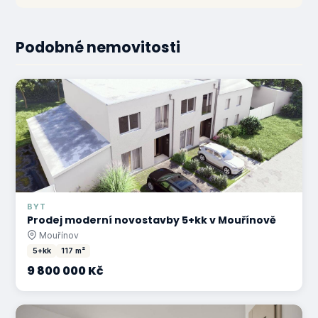
Podobné nemovitosti
BYT
Prodej moderní novostavby 5+kk v Mouřínově
Mouřínov
5+kk
117 m²
9 800 000 Kč