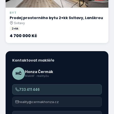
BYT
Prodej prostorného bytu 2+kk Svitavy, Lanškrou
Svitavy
2+kk
4 700 000 Kč
Kontaktovat makléře
Honza Čermák
HČ
Makléř · reality2u
733 411 446
reality@cermakhonza.cz