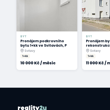
BYT
BYT
Pronájem podkrovního
Pronájem by
bytu 1+kk ve Svitavách, P
rekonstrukci
Svitavy
Svitavy
1+kk
1+kk
10 000 Kč / měsíc
11 000 Kč / 
reality
2u