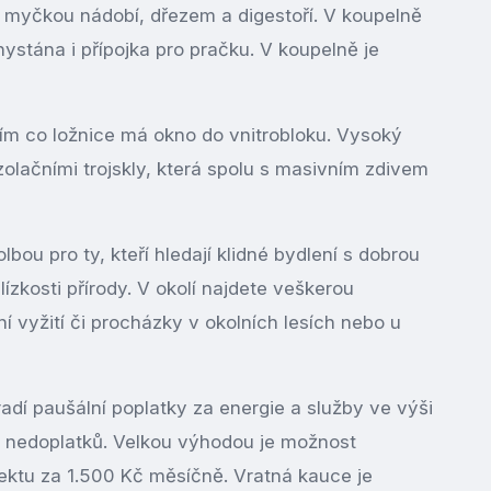
myčkou nádobí, dřezem a digestoří. V koupelně
ystána i přípojka pro pračku. V koupelně je
atím co ložnice má okno do vnitrobloku. Vysoký
izolačními trojskly, která spolu s masivním zdivem
lbou pro ty, kteří hledají klidné bydlení s dobrou
ízkosti přírody. V okolí najdete veškerou
 vyžití či procházky v okolních lesích nebo u
dí paušální poplatky za energie a služby ve výši
 nedoplatků. Velkou výhodou je možnost
ektu za 1.500 Kč měsíčně. Vratná kauce je