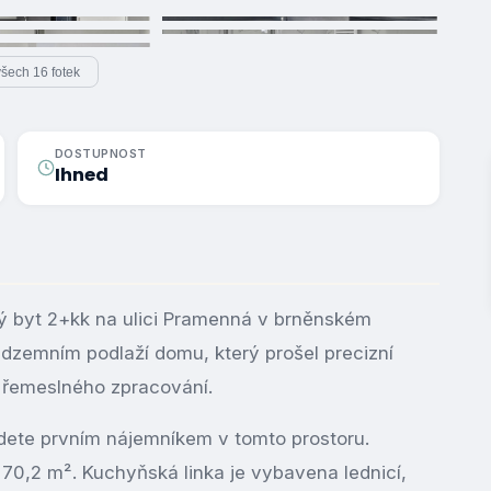
všech 16 fotek
DOSTUPNOST
Ihned
ý byt 2+kk na ulici Pramenná v brněnském
adzemním podlaží domu, který prošel precizní
 řemeslného zpracování.
udete prvním nájemníkem v tomto prostoru.
70,2 m². Kuchyňská linka je vybavena lednicí,