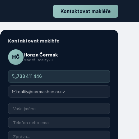
Kontaktovat makléře
Kontaktovat makléře
Honza Čermák
HČ
Makléř · reality2u
733 411 446
reality@cermakhonza.cz