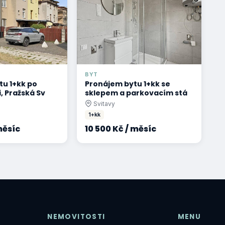
BYT
tu 1+kk po
Pronájem bytu 1+kk se
, Pražská Sv
sklepem a parkovacím stá
Svitavy
1+kk
měsíc
10 500 Kč / měsíc
NEMOVITOSTI
MENU