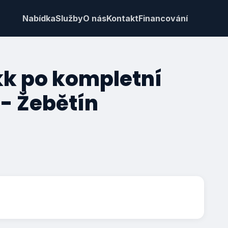
Nabídka
Služby
O nás
Kontakt
Financování
kk po kompletní
 - Žebětín