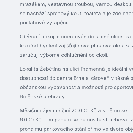
mrazákem, vestavnou troubou, varnou deskou, 
se nachází sprchový kout, toaleta a je zde nach
podlahové vytápění.
Obývací pokoj je orientován do klidné ulice, z
komfort bydlení zajišťují nová plastová okna s 
zaručují výborné odhlučnění od okolí.
Lokalita Žebětína na ulici Pramenná je ideální vo
dostupností do centra Brna a zároveň v těsné bl
občanskou vybavenost a možnosti pro sportovní
Brněnské přehrady.
Měsíční nájemné činí 20.000 Kč a k němu se hra
6.000 Kč. Tím pádem se nemusíte strachovat z
pronájmu parkovacího stání přímo ve dvoře obj