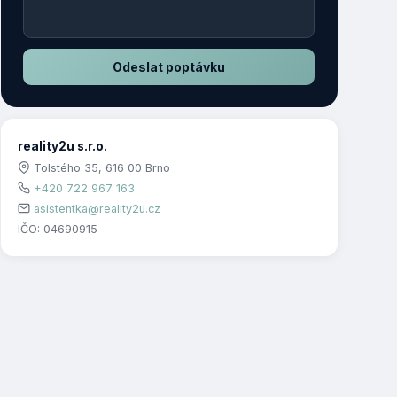
Odeslat poptávku
reality2u s.r.o.
Tolstého 35, 616 00 Brno
+420 722 967 163
asistentka@reality2u.cz
IČO: 04690915