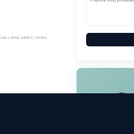
u v Brně, oddíl C, vložka
Fina
Hypotéky, pojištění, inve
mat
P