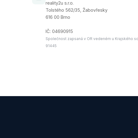
reality2u s.r.o.
Tolstého 562/35, Žabovřesky
616 00 Brno
IČ: 04690915
Společnost zapsaná v OR vedeném u Krajského soud
91445