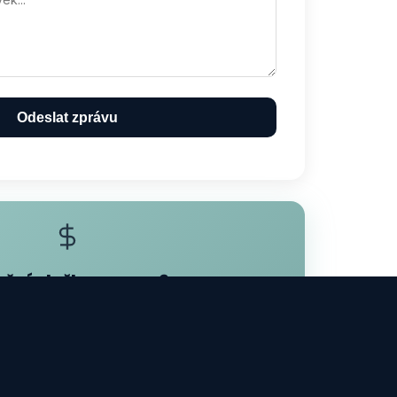
Odeslat zprávu
nční služby money2u
stice a spoření na jednom místě. Propojení s naší
eřskou skupinou money2u.
řejít na money2u.cz →